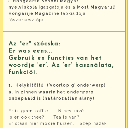
a
Hongaarse School Magyar
nyelviskola
igazgatója és a
Most Magyarul!
Hongarije Magazine
lapkiadója,
főszerkesztője.
Az "er" szócska:
Er was eens...
Gebruik en functies van het
woordje ’er’. Az ’er’ használata,
funkciói.
1. Helykitöltő (’voorlopig’ onderwerp)
a. In zinnen waarin het onderwerp
onbepaald is (határozatlan alany)
Er is geen koffie. Nincs kávé.
Is er ook thee? Tea is van?
Er staan hier mooie huizen. Szép házak