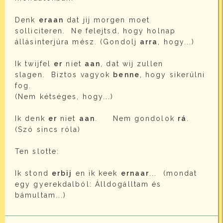
Denk
eraan
dat jij morgen moet
solliciteren. Ne felejtsd, hogy holnap
állásinterjúra mész. (Gondolj
arra
, hogy...)
Ik twijfel
er
niet
aan
, dat wij zullen
slagen. Biztos vagyok
benne
, hogy sikerülni
fog.
(Nem kétséges, hogy...)
Ik denk
er
niet
aan
. Nem gondolok
rá
.
(Szó sincs róla)
Ten slotte:
Ik stond
erbij
en ik keek
ernaar
... (mondat
egy gyerekdalból: Álldogálltam és
bámultam...)