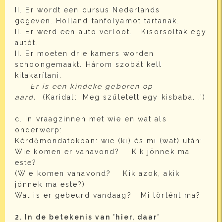
II. Er wordt een cursus Nederlands
gegeven. Holland tanfolyamot tartanak.
II. Er werd een auto verloot. Kisorsoltak egy
autót.
II. Er moeten drie kamers worden
schoongemaakt. Három szobát kell
kitakarítani.
Er is een kindeke geboren op
aard.
(Karidal: ’Meg született egy kisbaba...’)
c. In vraagzinnen met wie en wat als
onderwerp:
Kérdőmondatokban: wie (ki) és mi (wat) után:
Wie komen er vanavond? Kik jönnek ma
este?
(Wie komen vanavond? Kik azok, akik
jönnek ma este?)
Wat is er gebeurd vandaag? Mi történt ma?
2. In de betekenis van ’hier, daar’