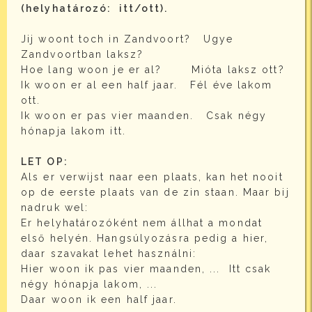
(helyhatározó: itt/ott).
Jij woont toch in Zandvoort? Ugye
Zandvoortban laksz?
Hoe lang woon je er al? Mióta laksz ott?
Ik woon er al een half jaar. Fél éve lakom
ott.
Ik woon er pas vier maanden. Csak négy
hónapja lakom itt.
LET OP:
Als er verwijst naar een plaats, kan het nooit
op de eerste plaats van de zin staan. Maar bij
nadruk wel:
Er helyhatározóként nem állhat a mondat
első helyén. Hangsúlyozásra pedig a hier,
daar szavakat lehet használni:
Hier woon ik pas vier maanden, ... Itt csak
négy hónapja lakom, ...
Daar woon ik een half jaar.