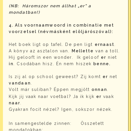
(NB: Háromszor nem állhat „er” a
mondatban!)
4. Als voornaamwoord in combinatie met
voorzetsel (névmásként elöljárószóval):
Het boek ligt op tafel. De pen ligt
ernaast
.
A könyv az asztalon van.
Mellette
van a toll.
Hij gelooft in een wonder. Ik geloof
er
niet
in
. Csodában hisz. Én nem hiszek
benne.
Is zij al op school geweest? Zij komt
er
net
vandaan
.
Volt már suliban? Éppen megjött
onnan
.
Kijk jij vaak naar voetbal? Ja ik kijk
er
vaak
naar
.
Gyakran focit nézel? Igen, sokszor nézek.
In samengestelde zinnen: Összetett
mondatokban: