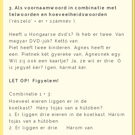
3. Als voornaamwoord in combinatie met
telwoorden en hoeveelheidswoorden
(’részelő’ = er + számnév ).
Heeft u Hongaarse dvd’s? Ik heb er twee. Van
magyar DVD-jük? Kettő van.
Piet heeft twee kinderen. Agnes heeft er
een. Pietnek két gyereke van, Ágnesnek egy.
Wil zij ook een kaartje? Ja, ze wil er drie. Ő
is jegyet kér? Igen, hármat kér.
LET OP! Figyelem!
Combinatie 1 + 3:
Hoeveel eieren liggen er in de
koelkast? Hány tojás van a hűtőben?
1. Er liggen drie eieren in de koelkast. Három
tojás van a hűtőben.
2. Er liggen er drie. Három van.